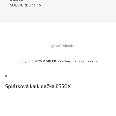
SOLDIERBOY s.r.o.
Z
á
Vytvořil Shoptet
p
a
t
Copyright 2026
MOBLER
. Všechna práva vyhrazena.
í
×
Splátková kalkulačka ESSOX