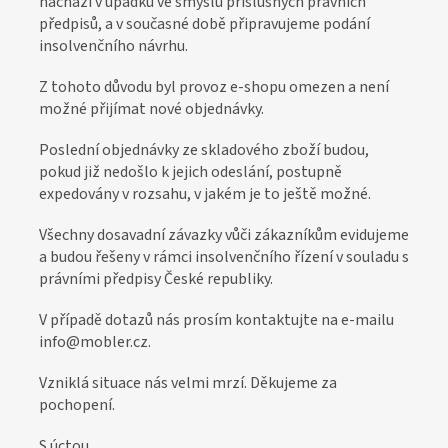
nachází v úpadku ve smyslu příslušných právních
o
předpisů, a v současné době připravujeme podání
z
insolvenčního návrhu.
á
Z tohoto důvodu byl provoz e-shopu omezen a není
k
možné přijímat nové objednávky.
a
Poslední objednávky ze skladového zboží budou,
z
pokud již nedošlo k jejich odeslání, postupně
n
expedovány v rozsahu, v jakém je to ještě možné.
í
Všechny dosavadní závazky vůči zákazníkům evidujeme
k
a budou řešeny v rámci insolvenčního řízení v souladu s
y
právními předpisy České republiky.
V případě dotazů nás prosím kontaktujte na e-mailu
info@mobler.cz.
Vzniklá situace nás velmi mrzí. Děkujeme za
pochopení.
S úctou