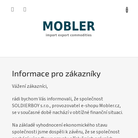
Přejít
na
obsah
I
n
f
Informace pro zákazníky
o
r
Vážení zákazníci,
m
rádi bychom Vás informovali, že společnost
a
SOLDIERBOY s.r.o., provozovatel e-shopu Mobler.cz,
c
se v současné době nachází v obtížné finanční situaci.
e
Na základě vyhodnocení ekonomického stavu
p
společnosti jsme dospěli k závěru, že se společnost
r