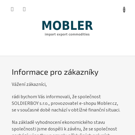
Přejít
na
obsah
I
n
f
Informace pro zákazníky
o
r
Vážení zákazníci,
m
rádi bychom Vás informovali, že společnost
a
SOLDIERBOY s.r.o., provozovatel e-shopu Mobler.cz,
c
se v současné době nachází v obtížné finanční situaci.
e
Na základě vyhodnocení ekonomického stavu
p
společnosti jsme dospěli k závěru, že se společnost
r