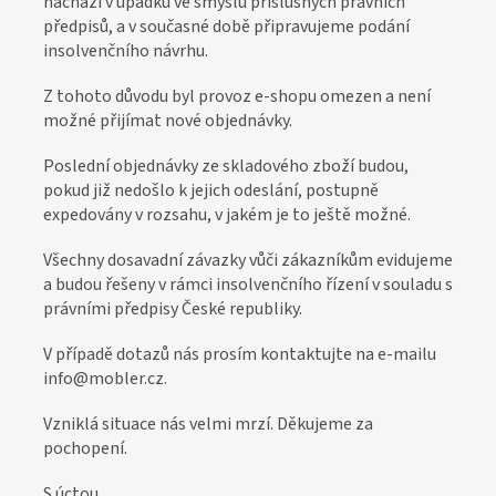
nachází v úpadku ve smyslu příslušných právních
o
předpisů, a v současné době připravujeme podání
z
insolvenčního návrhu.
á
Z tohoto důvodu byl provoz e-shopu omezen a není
k
možné přijímat nové objednávky.
a
Poslední objednávky ze skladového zboží budou,
z
pokud již nedošlo k jejich odeslání, postupně
n
expedovány v rozsahu, v jakém je to ještě možné.
í
Všechny dosavadní závazky vůči zákazníkům evidujeme
k
a budou řešeny v rámci insolvenčního řízení v souladu s
y
právními předpisy České republiky.
V případě dotazů nás prosím kontaktujte na e-mailu
info@mobler.cz.
Vzniklá situace nás velmi mrzí. Děkujeme za
pochopení.
S úctou