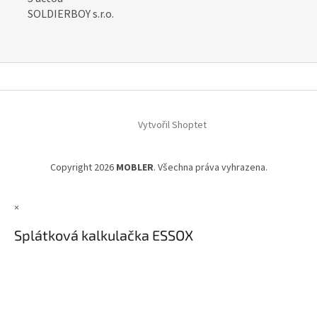
SOLDIERBOY s.r.o.
Z
á
Vytvořil Shoptet
p
a
t
Copyright 2026
MOBLER
. Všechna práva vyhrazena.
í
×
Splátková kalkulačka ESSOX