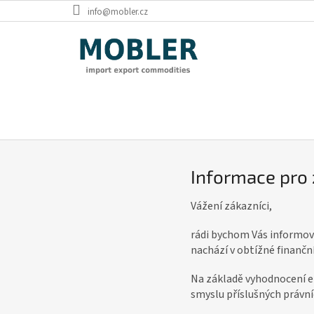
Přejít
info@mobler.cz
na
obsah
I
n
f
Informace pro 
o
r
Vážení zákazníci,
m
rádi bychom Vás informova
a
nachází v obtížné finanční
c
e
Na základě vyhodnocení e
smyslu příslušných právní
p