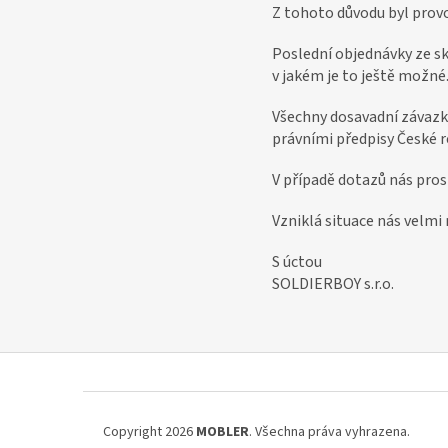
r
Z tohoto důvodu byl prov
o
Poslední objednávky ze sk
z
v jakém je to ještě možné
á
k
Všechny dosavadní závazky
právními předpisy České r
a
z
V případě dotazů nás pro
n
Vzniklá situace nás velmi
í
k
S úctou
y
SOLDIERBOY s.r.o.
Z
á
Copyright 2026
MOBLER
. Všechna práva vyhrazena.
p