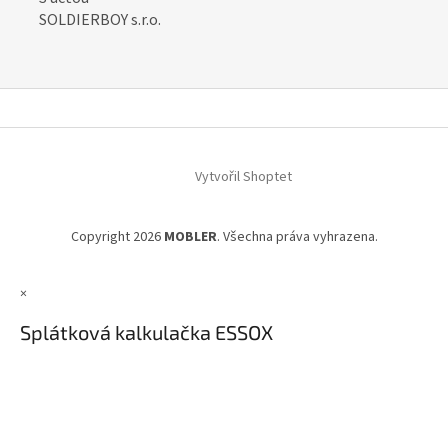
SOLDIERBOY s.r.o.
Z
á
Vytvořil Shoptet
p
a
t
Copyright 2026
MOBLER
. Všechna práva vyhrazena.
í
×
Splátková kalkulačka ESSOX