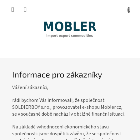
Přejít
na
obsah
I
n
f
Informace pro zákazníky
o
r
Vážení zákazníci,
m
rádi bychom Vás informovali, že společnost
a
SOLDIERBOY s.r.o., provozovatel e-shopu Mobler.cz,
c
se v současné době nachází v obtížné finanční situaci.
e
Na základě vyhodnocení ekonomického stavu
p
společnosti jsme dospěli k závěru, že se společnost
r