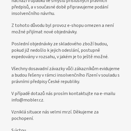
nachází v úpadku ve smyslu příslušných právních
o
předpisů, a v současné době připravujeme podání
z
insolvenčního návrhu.
á
Z tohoto důvodu byl provoz e-shopu omezen a není
k
možné přijímat nové objednávky.
a
Poslední objednávky ze skladového zboží budou,
z
pokud již nedošlo k jejich odeslání, postupně
n
expedovány v rozsahu, v jakém je to ještě možné.
í
Všechny dosavadní závazky vůči zákazníkům evidujeme
k
a budou řešeny v rámci insolvenčního řízení v souladu s
y
právními předpisy České republiky.
V případě dotazů nás prosím kontaktujte na e-mailu
info@mobler.cz.
Vzniklá situace nás velmi mrzí. Děkujeme za
pochopení.
S úctou