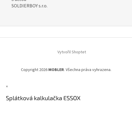
SOLDIERBOY s.r.o.
Z
á
Vytvořil Shoptet
p
a
t
Copyright 2026
MOBLER
. Všechna práva vyhrazena.
í
×
Splátková kalkulačka ESSOX