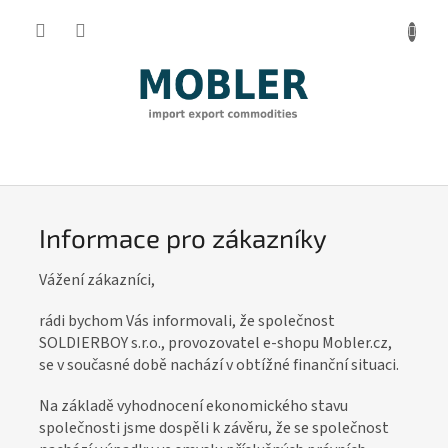
Přejít
na
obsah
I
n
f
Informace pro zákazníky
o
r
Vážení zákazníci,
m
rádi bychom Vás informovali, že společnost
a
SOLDIERBOY s.r.o., provozovatel e-shopu Mobler.cz,
c
se v současné době nachází v obtížné finanční situaci.
e
Na základě vyhodnocení ekonomického stavu
p
společnosti jsme dospěli k závěru, že se společnost
r