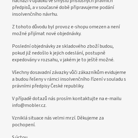
nachází v úpadku ve smyslu příslušných právních
o
předpisů, a v současné době připravujeme podání
z
insolvenčního návrhu.
á
Z tohoto důvodu byl provoz e-shopu omezen a není
k
možné přijímat nové objednávky.
a
Poslední objednávky ze skladového zboží budou,
z
pokud již nedošlo k jejich odeslání, postupně
n
expedovány v rozsahu, v jakém je to ještě možné.
í
Všechny dosavadní závazky vůči zákazníkům evidujeme
k
a budou řešeny v rámci insolvenčního řízení v souladu s
y
právními předpisy České republiky.
V případě dotazů nás prosím kontaktujte na e-mailu
info@mobler.cz.
Vzniklá situace nás velmi mrzí. Děkujeme za
pochopení.
S úctou