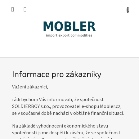
Přejít
na
obsah
I
n
f
Informace pro zákazníky
o
r
Vážení zákazníci,
m
rádi bychom Vás informovali, že společnost
a
SOLDIERBOY s.r.o., provozovatel e-shopu Mobler.cz,
c
se v současné době nachází v obtížné finanční situaci.
e
Na základě vyhodnocení ekonomického stavu
p
společnosti jsme dospěli k závěru, že se společnost
r