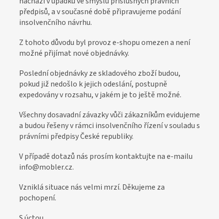
nachází v úpadku ve smyslu příslušných právních
o
předpisů, a v současné době připravujeme podání
z
insolvenčního návrhu.
á
Z tohoto důvodu byl provoz e-shopu omezen a není
k
možné přijímat nové objednávky.
a
Poslední objednávky ze skladového zboží budou,
z
pokud již nedošlo k jejich odeslání, postupně
n
expedovány v rozsahu, v jakém je to ještě možné.
í
Všechny dosavadní závazky vůči zákazníkům evidujeme
k
a budou řešeny v rámci insolvenčního řízení v souladu s
y
právními předpisy České republiky.
V případě dotazů nás prosím kontaktujte na e-mailu
info@mobler.cz.
Vzniklá situace nás velmi mrzí. Děkujeme za
pochopení.
S úctou