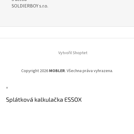
SOLDIERBOY s.r.o.
Z
á
Vytvořil Shoptet
p
a
t
Copyright 2026
MOBLER
. Všechna práva vyhrazena.
í
×
Splátková kalkulačka ESSOX