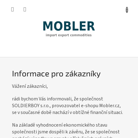
Přejít
na
obsah
I
n
f
Informace pro zákazníky
o
r
Vážení zákazníci,
m
rádi bychom Vás informovali, že společnost
a
SOLDIERBOY s.r.o., provozovatel e-shopu Mobler.cz,
c
se v současné době nachází v obtížné finanční situaci.
e
Na základě vyhodnocení ekonomického stavu
p
společnosti jsme dospěli k závěru, že se společnost
r