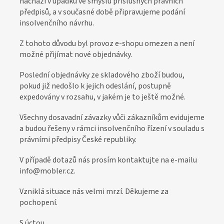
nachází v úpadku ve smyslu příslušných právních
o
předpisů, a v současné době připravujeme podání
z
insolvenčního návrhu.
á
Z tohoto důvodu byl provoz e-shopu omezen a není
k
možné přijímat nové objednávky.
a
Poslední objednávky ze skladového zboží budou,
z
pokud již nedošlo k jejich odeslání, postupně
n
expedovány v rozsahu, v jakém je to ještě možné.
í
Všechny dosavadní závazky vůči zákazníkům evidujeme
k
a budou řešeny v rámci insolvenčního řízení v souladu s
y
právními předpisy České republiky.
V případě dotazů nás prosím kontaktujte na e-mailu
info@mobler.cz.
Vzniklá situace nás velmi mrzí. Děkujeme za
pochopení.
S úctou