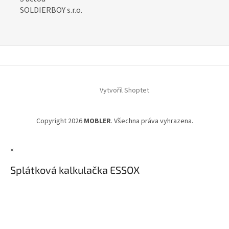
SOLDIERBOY s.r.o.
Z
á
Vytvořil Shoptet
p
a
t
Copyright 2026
MOBLER
. Všechna práva vyhrazena.
í
×
Splátková kalkulačka ESSOX