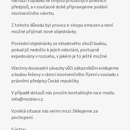
nachází v úpadku ve smyslu příslušných právních
o
předpisů, a v současné době připravujeme podání
z
insolvenčního návrhu.
á
Z tohoto důvodu byl provoz e-shopu omezen a není
k
možné přijímat nové objednávky.
a
Poslední objednávky ze skladového zboží budou,
z
pokud již nedošlo k jejich odeslání, postupně
n
expedovány v rozsahu, v jakém je to ještě možné.
í
Všechny dosavadní závazky vůči zákazníkům evidujeme
k
a budou řešeny v rámci insolvenčního řízení v souladu s
y
právními předpisy České republiky.
V případě dotazů nás prosím kontaktujte na e-mailu
info@mobler.cz.
Vzniklá situace nás velmi mrzí. Děkujeme za
pochopení.
S úctou