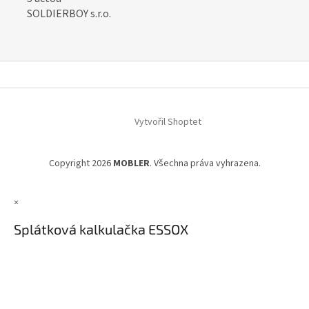
SOLDIERBOY s.r.o.
Z
á
Vytvořil Shoptet
p
a
t
Copyright 2026
MOBLER
. Všechna práva vyhrazena.
í
×
Splátková kalkulačka ESSOX