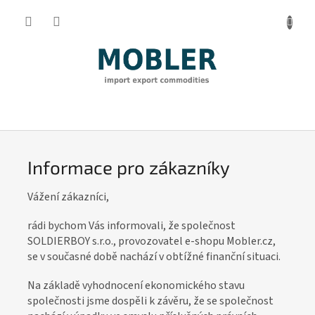
Přejít
na
obsah
I
n
f
Informace pro zákazníky
o
r
Vážení zákazníci,
m
rádi bychom Vás informovali, že společnost
a
SOLDIERBOY s.r.o., provozovatel e-shopu Mobler.cz,
c
se v současné době nachází v obtížné finanční situaci.
e
Na základě vyhodnocení ekonomického stavu
p
společnosti jsme dospěli k závěru, že se společnost
r